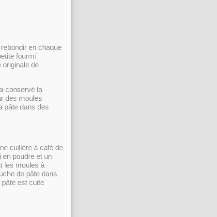
t rebondir en chaque
etite fourmi
 originale de
ai conservé la
par des moules
la pâte dans des
e cuillère à café de
hi en poudre et un
t les moules à
ouche de pâte dans
pâte est cuite