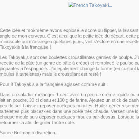
Cette idée et moi-même avons explosé le score du flipper, la laissan
angle de mon cerveau. C'est ainsi que la petite idée du départ, cette p
minuscule qui m'assiégea quelques jours, vint s'éclore en une recette
Takoyakis à la française !
Les Takoyakis sont des boulettes croustillantes garnies de poulpe. J'
recette de la pâte (un genre de pâte à crèpe) et remplacé le poulpe 
piquantes à l'espagnole. J'ai également changé la forme (en cuisant 
moules à tartelettes) mais le croustillant est resté !
Pour 8 Takoyakis à la française agissez comme suit :
Dans un saladier mélangez 1 oeuf avec un peu de crème liquide ou un
lait en poudre, 30 cl d'eau et 100 g de farine. Ajoutez un stick de das
peu de sel. Laissez reposer quelques minutes. Huilez généreusemen
tartelettes puis placez-les dans une poêle très chaude. Versez une l
chaque moule puis déposer quelques moules par-dessus. Lorsque la 
retournez-la afin de griller l'autre côté.
Sauce Bull-dog à discrétion...