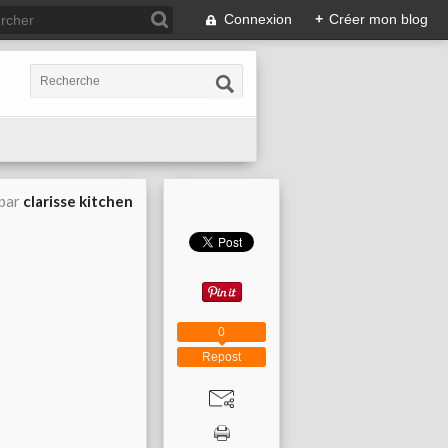
Connexion
+
Créer mon blog
 par
clarisse kitchen
0
Repost