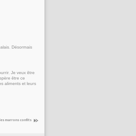
palais. Désormais
urrir. Je veux être
espère être ce
s aliments et leurs
des marrons confits