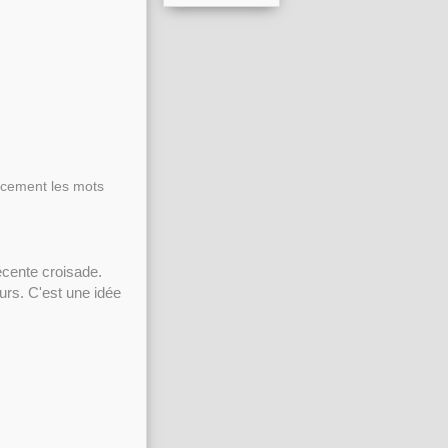
.
ticement les mots
écente croisade.
ours. C'est une idée