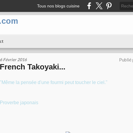
Tous nos blogs cuisine
n.com
ct
6 Février 2016
Publié
French Takoyaki...
"Même la pensée d'une fourmi peut toucher le ciel."
Proverbe japonais