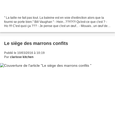
" La taille ne fait pas tout. La baleine est en voie d'extinction alors que la
fourmi se porte bien." Bill Vaughan " - Hein...??!!?!?! Qu'est-ce que c'est ? -
Ho !!!! C'est quoi ça ??? - Je pense que c'est un œuf... - Mouais...un œuf de
poule ??? Au niveau...
Le siège des marrons confits
Publié le 10/03/2016 à 10:19
Par
clarisse kitchen