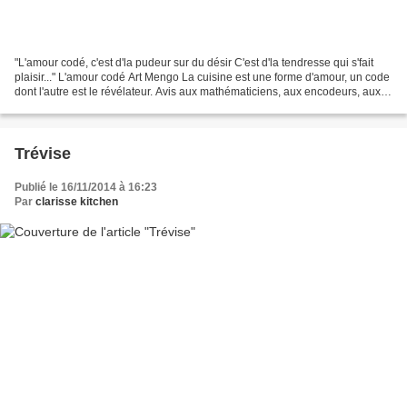
"L'amour codé, c'est d'la pudeur sur du désir C'est d'la tendresse qui s'fait
plaisir..." L'amour codé Art Mengo La cuisine est une forme d'amour, un code
dont l'autre est le révélateur. Avis aux mathématiciens, aux encodeurs, aux
décrypteurs, aux équationneurs......
Trévise
Publié le 16/11/2014 à 16:23
Par
clarisse kitchen