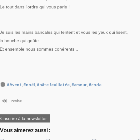
Le tout dans l'ordre qui vous parle !
Je suis les mains bancales qui tentent et vous les yeux qui lisent,
la bouche qui goûte...
Et ensemble nous sommes cohérents...
,
,
,
,
#Avent
#noël
#pâte feuilletée
#amour
#code
Trévise
S'inscrire à la newsletter
Vous aimerez aussi :