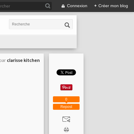
Connexion
+
Créer mon blog
 par
clarisse kitchen
0
Repost