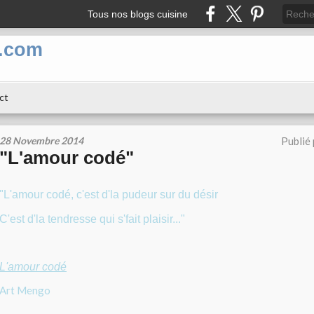
Tous nos blogs cuisine
n.com
ct
28 Novembre 2014
Publié
"L'amour codé"
"L'amour codé, c'est d'la pudeur sur du désir
C'est d'la tendresse qui s'fait plaisir..."
L'amour codé
Art Mengo