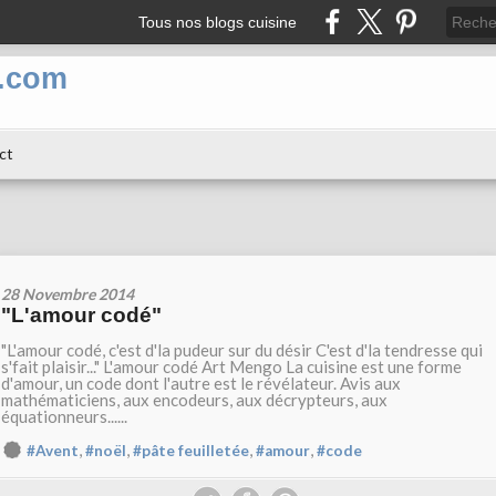
Tous nos blogs cuisine
n.com
ct
28 Novembre 2014
"L'amour codé"
"L'amour codé, c'est d'la pudeur sur du désir C'est d'la tendresse qui
s'fait plaisir..." L'amour codé Art Mengo La cuisine est une forme
d'amour, un code dont l'autre est le révélateur. Avis aux
mathématiciens, aux encodeurs, aux décrypteurs, aux
équationneurs......
,
,
,
,
#Avent
#noël
#pâte feuilletée
#amour
#code