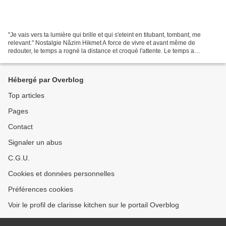
"Je vais vers ta lumière qui brille et qui s'eteint en titubant, tombant, me
relevant." Nostalgie Nâzim Hikmet A force de vivre et avant même de
redouter, le temps a rogné la distance et croqué l'attente. Le temps a
distribué des émotions nouvelles, des...
Hébergé par Overblog
Top articles
Pages
Contact
Signaler un abus
C.G.U.
Cookies et données personnelles
Préférences cookies
Voir le profil de clarisse kitchen sur le portail Overblog