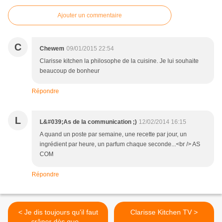
Ajouter un commentaire
C
Chewem
09/01/2015 22:54
Clarisse kitchen la philosophe de la cuisine. Je lui souhaite
beaucoup de bonheur
Répondre
L
L&#039;As de la communication ;)
12/02/2014 16:15
A quand un poste par semaine, une recette par jour, un
ingrédient par heure, un parfum chaque seconde...<br /> AS
COM
Répondre
< Je dis toujours qu'il faut
Clarisse Kitchen TV >
crâner dès que...