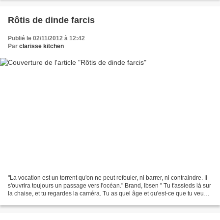
Rôtis de dinde farcis
Publié le 02/11/2012 à 12:42
Par
clarisse kitchen
"La vocation est un torrent qu'on ne peut refouler, ni barrer, ni contraindre. Il
s'ouvrira toujours un passage vers l'océan." Brand, Ibsen " Tu t'assieds là sur
la chaise, et tu regardes la caméra. Tu as quel âge et qu'est-ce que tu veux
faire plus tard...