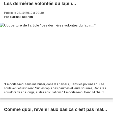
Les dernières volontés du lapin...
Publié le 23/10/2012 à 09:30
Par
clarisse kitchen
"Emportez-moi sans me briser, dans les baisers, Dans les poitrines qui se
soulèvent et respirent, Sur les tapis des paumes et leurs sourires, Dans les
corridors des os longs, et des articulations." Emportez-moi Henri Michaux
Poètes en partance Voilà,...
Comme quoi, revenir aux basics c'est pas mal...