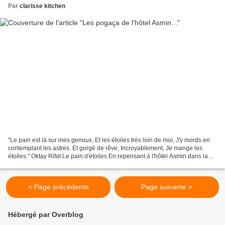
Par
clarisse kitchen
"Le pain est là sur mes genoux, Et les étoiles très loin de moi, J'y mords en
contemplant les astres. Et gorgé de rêve, Incroyablement, Je mange les
étoiles." Oktay Rifat Le pain d'étoiles En repensant à l'hôtel Asmin dans la
nostalgie floue de la fin...
< Page précédente
Page suivante >
Hébergé par Overblog