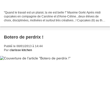
"Quand le travail est un plaisir, la vie est belle !" Maxime Gorki Après midi
cupcakes en compagnie de Caroline et d'Anne-Céline...deux élèves de
choix, disciplinées, motivées et surtout très créatives...! Cupcakes (6) au thé
Earl Grey 22 ml de lait 1cuillère...
Botero de perdrix !
Publié le 08/01/2013 à 14:44
Par
clarisse kitchen