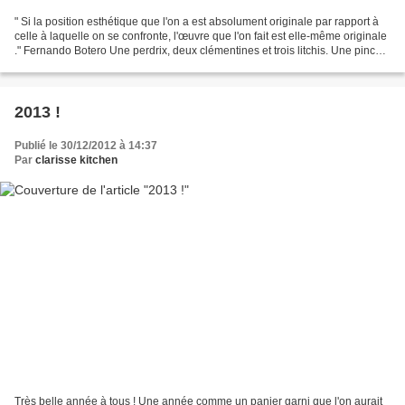
" Si la position esthétique que l'on a est absolument originale par rapport à
celle à laquelle on se confronte, l'œuvre que l'on fait est elle-même originale
." Fernando Botero Une perdrix, deux clémentines et trois litchis. Une pincée
de piment de Cayenne,...
2013 !
Publié le 30/12/2012 à 14:37
Par
clarisse kitchen
Très belle année à tous ! Une année comme un panier garni que l'on aurait