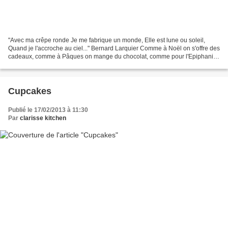
"Avec ma crêpe ronde Je me fabrique un monde, Elle est lune ou soleil,
Quand je l'accroche au ciel..." Bernard Larquier Comme à Noël on s'offre des
cadeaux, comme à Pâques on mange du chocolat, comme pour l'Epiphanie
on tire les rois...à la Chandeleur...
Cupcakes
Publié le 17/02/2013 à 11:30
Par
clarisse kitchen