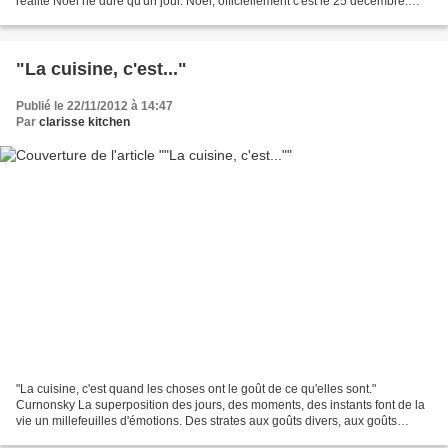
réalité Noël ne dure qu'un jour. Noël, officiellement c'est le 25 décembre.
J'en prends conscience aujourd'hui....
"La cuisine, c'est..."
Publié le 22/11/2012 à 14:47
Par
clarisse kitchen
"La cuisine, c'est quand les choses ont le goût de ce qu'elles sont."
Curnonsky La superposition des jours, des moments, des instants font de la
vie un millefeuilles d'émotions. Des strates aux goûts divers, aux goûts
épars, installées les unes contre...