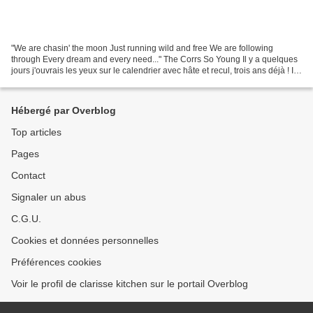
"We are chasin' the moon Just running wild and free We are following
through Every dream and every need..." The Corrs So Young Il y a quelques
jours j'ouvrais les yeux sur le calendrier avec hâte et recul, trois ans déjà ! Il
me fallait donc trouver une...
Hébergé par Overblog
Top articles
Pages
Contact
Signaler un abus
C.G.U.
Cookies et données personnelles
Préférences cookies
Voir le profil de clarisse kitchen sur le portail Overblog