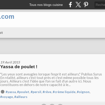
Tous nos blogs cuisine
n.com
ct
19 Avril 2015
Yassa de poulet !
"Les yeux sont aveugles lorsque l'esprit est ailleurs." Publius Syrus
En réalité, ailleurs c'est tout près et c'est même possible tous les
jours. Ailleurs c'est l'idée que l'on se fait d'un autre ici. Nous
constituons en dehors de notre capacité à le...
,
,
,
,
,
,
#yassa
#poulet
#persil
#rêve
#crème liquide
#oignon
,
#voyage
#ailleurs