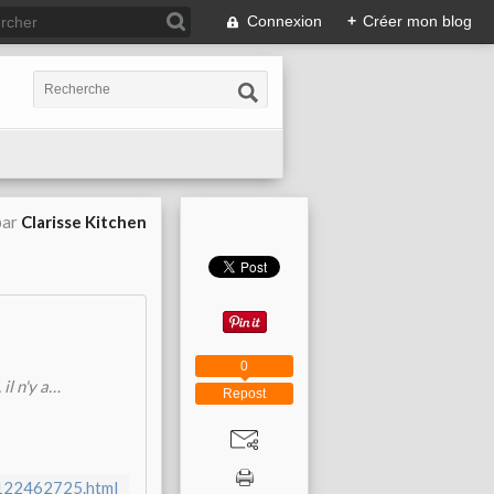
Connexion
+
Créer mon blog
par
Clarisse Kitchen
0
il n'y a…
Repost
-122462725.html