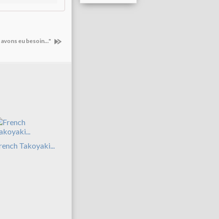
avons eu besoin..."
rench Takoyaki...