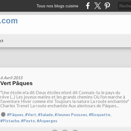
Tous nos blogs cuisine
n.com
ct
6 Avril 2015
Vert Pâques
"Une étoile m'a dit Deux étoiles m'ont dit Connais-tu le pays du
rêve (...) Les joyeux matins et les grands chemins Où l'on marche à
l'aventure Hiver comme été Toujours la nature La route enchantée"
Charles Trenet La route enchantée Aux alentours de Pâques...
,
,
,
,
,
#Pâques
#Vert
#Salade
#Jeunes Pousses
#Roquette
,
,
#Pistache
#Pesto
#Asperges