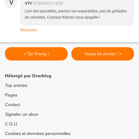
V
VTV
07/04/2015 13:03
Loin des pacotilles, prenez vos espardrilles, pas de grillades
de chenilles, Clarisse Kitchen vous épapille !
Répondre
< So Young !
Yassa de poulet ! >
Hébergé par Overblog
Top articles
Pages
Contact
Signaler un abus
C.G.U.
Cookies et données personnelles