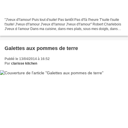
"J'veux d'l'amour! Puis tout d'suite! Pas tantôt Pas d't'à l'heure T'suite t'suite
t'suite! J'veux d'l'amour J'veux d'l'amour J'veux d'l'amour" Robert Charlebois
J'veux d l'amour Dans ma cuisine, dans mes plats, sous mes doigts, dans
mon frigo, sous mes...
Galettes aux pommes de terre
Publié le 13/04/2014 à 16:52
Par
clarisse kitchen